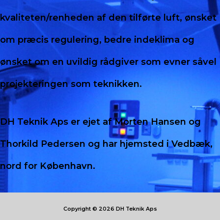
kvaliteten/renheden af den tilførte luft, ønsket
om præcis regulering, bedre indeklima og
ønsket om en uvildig rådgiver som evner såvel
projekteringen som teknikken.
DH Teknik Aps er ejet af Morten Hansen og
Thorkild Pedersen og har hjemsted i Vedbæk,
nord for København.
Copyright © 2026 DH Teknik Aps